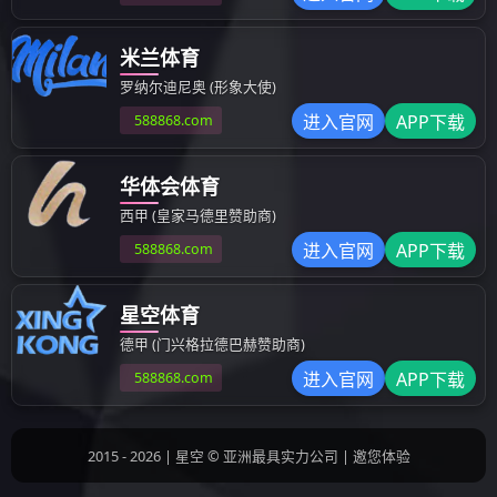
其他成型制品
汽车模具
塑料
检具治具
设备部品
塑料