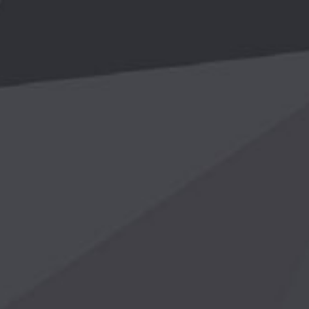
开云登陆
云线上-开
online(中国