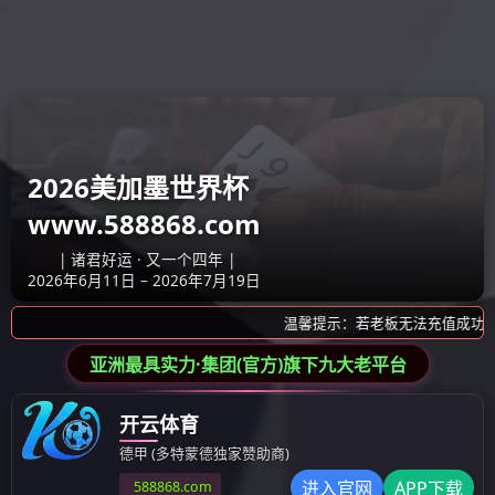
产品展示
产品展示
模具
塑料成型制品