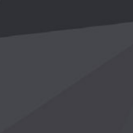
开云登陆
云线上-开
online(中国