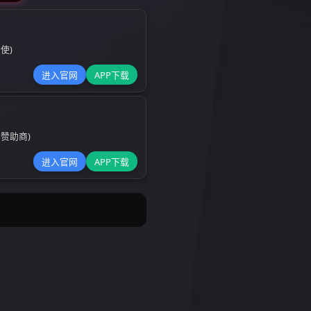
检具
3D打印制品