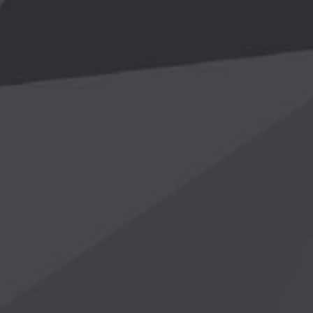
开云登陆开
关于我们
新闻中心
产品展示
设备
线上-开云
nline(中国)