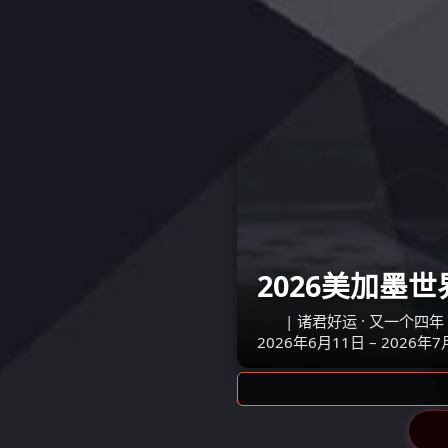
产品
产品展示
模具
塑料成型制品