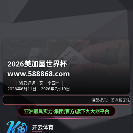
开云登陆
云线上-开
online(中国