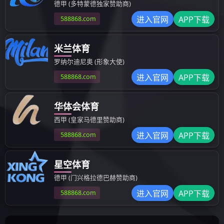
人才招聘
人才招聘
2015.11.26
招聘信息
版权所有：开云登陆开云线上-开云online(中国) 咨询电话：86-0411-6