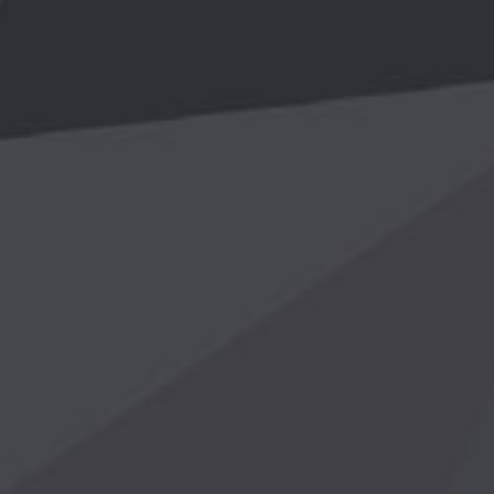
开云登陆
云线上-开
online(中国