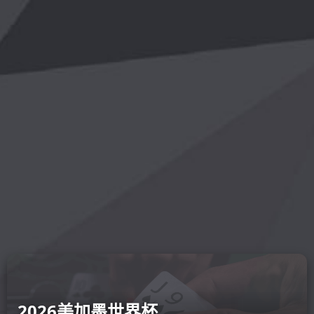
开云登陆
云线上-开
online(中国