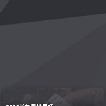
开云登陆
云线上-开
online(中国