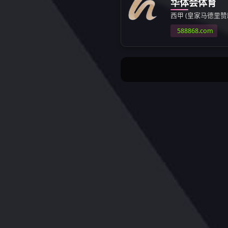
其他成型制品
汽车模具
检具治具
设备部品