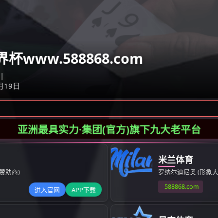
展示
组装机工装
发布者：
发布时间：6