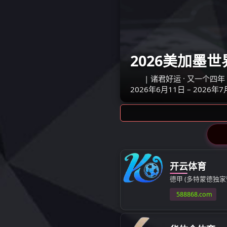
产品
产品展示
模具
塑料成型制品