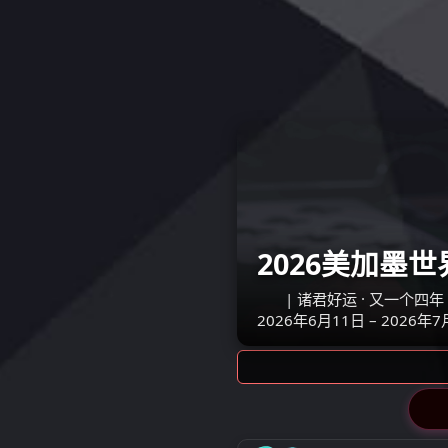
设备
设备展示
加工设备
检测设备