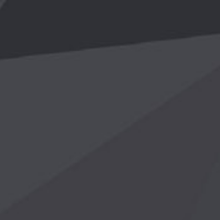
开云登陆开
关于我们
新闻中心
产品展示
设备
线上-开云
nline(中国)