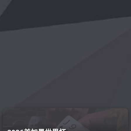
开云登陆
云线上-开
online(中国